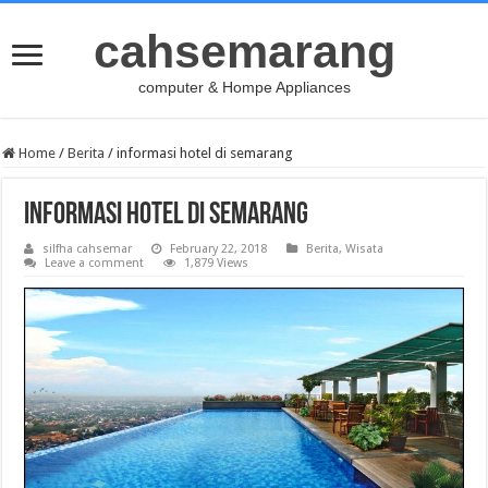
cahsemarang
computer & Hompe Appliances
Home
/
Berita
/
informasi hotel di semarang
informasi hotel di semarang
silfha cahsemar
February 22, 2018
Berita
,
Wisata
Leave a comment
1,879 Views